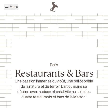
Passer au contenu principal
Menu
Page d'accueil Cheval Blanc
Paris
Restaurants & Bars
Une passion immense du goût, une philosophie
de la nature et du terroir. L'art culinaire se
décline avec audace et créativité au sein des
quatre restaurants et bars de la Maison.