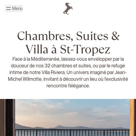
Passer au contenu principal
Menu
Page d'accueil Cheval Blanc
Chambres, Suites &
Villa à St-Tropez
Face à la Méditerranée, laissez-vous envelopper par la
douceur de nos 32 chambres et suites, ou par le refuge
intime de notre Villa Riviera. Un univers imaginé par Jean-
Michel Wilmotte, invitant à découvrir un lieu où l'exclusivité
rencontre l'élégance.