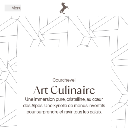
Passer au contenu principal
Menu
Page d'accueil Cheval Blanc
Courchevel
Art Culinaire
Une immersion pure, cristalline, au cœur
des Alpes. Une kyrielle de menus inventifs
pour surprendre et ravir tous les palais.