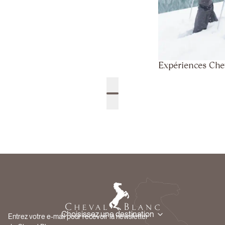
Expériences Che
Choisissez une destination
Entrez votre e-mail pour recevoir la newsletter