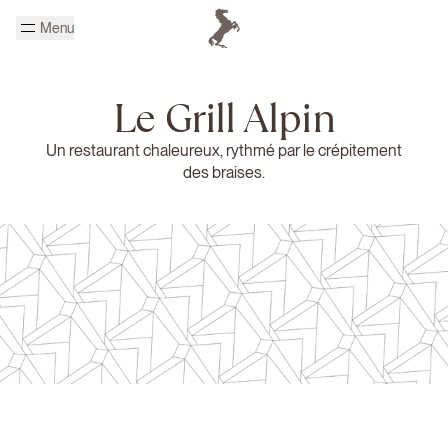
Passer au contenu principal
Menu
Page d'accueil Cheval Blanc
Le Grill Alpin
Un restaurant chaleureux, rythmé par le crépitement
des braises.