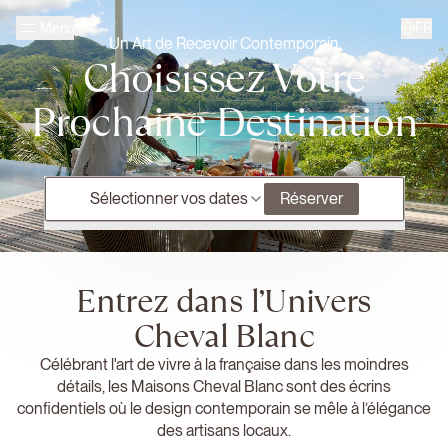
Passer au contenu principal
FR
Menu
Page d'accueil Cheval Blanc
Un Art de Recevoir Contemporain
Choisissez Votre
Prochaine Destination
Sélectionner vos dates
Réserver
Entrez dans l’Univers
Cheval Blanc
Célébrant l'art de vivre à la française dans les moindres
détails, les Maisons Cheval Blanc sont des écrins
confidentiels où le design contemporain se mêle à l’élégance
des artisans locaux.