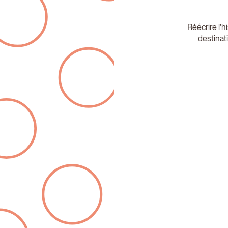
Réécrire l’h
destinat