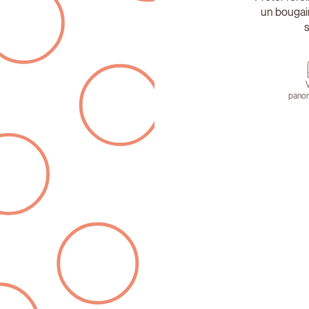
un bougain
s
pano