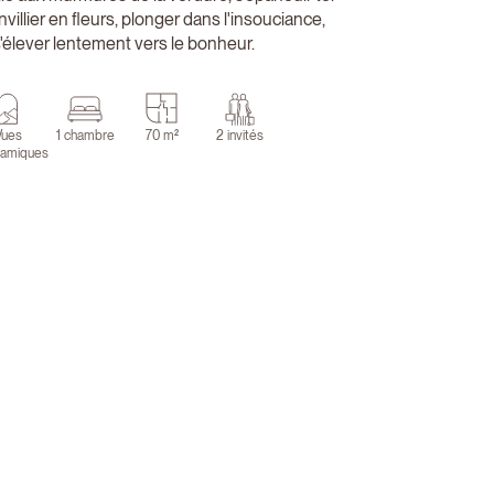
villier en fleurs, plonger dans l'insouciance,
'élever lentement vers le bonheur.
Vues
1 chambre
70 m²
2 invités
ramiques