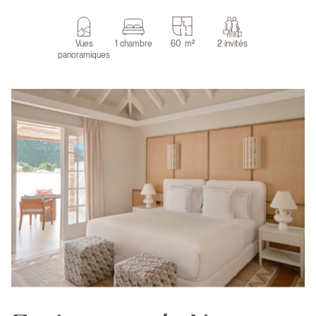
Vues
1 chambre
60 m²
2 invités
panoramiques