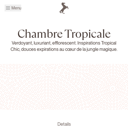
Passer au contenu principal
Menu
Page d'accueil Cheval Blanc
Chambre Tropicale
Verdoyant, luxuriant, efflorescent. Inspirations Tropical
Chic, douces expirations au cœur de la jungle magique.
Details