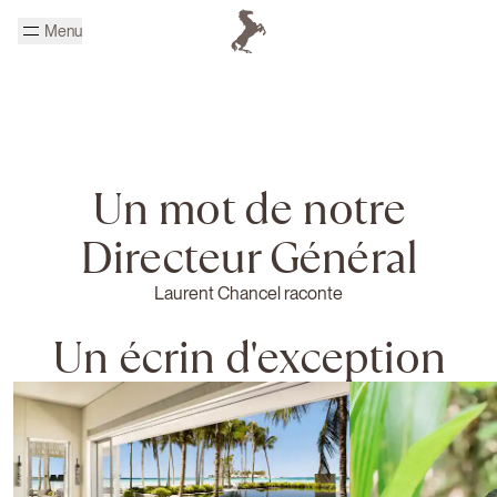
Passer au contenu principal
Menu
Page d'accueil Cheval Blanc
Un mot de notre
Directeur Général
Laurent Chancel raconte
Un écrin d'exception