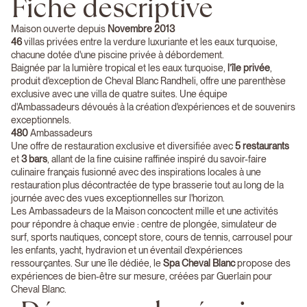
Fiche descriptive
Maison ouverte depuis
Novembre 2013
46
villas privées entre la verdure luxuriante et les eaux turquoise,
chacune dotée d'une piscine privée à débordement.
Baignée par la lumière tropical et les eaux turquoise,
l’île privée
,
produit d'exception de Cheval Blanc Randheli, offre une parenthèse
exclusive avec une villa de quatre suites. Une équipe
d'Ambassadeurs dévoués à la création d'expériences et de souvenirs
exceptionnels.
480
Ambassadeurs
Une offre de restauration exclusive et diversifiée avec
5 restaurants
et
3 bars
, allant de la fine cuisine raffinée inspiré du savoir-faire
culinaire français fusionné avec des inspirations locales à une
restauration plus décontractée de type brasserie tout au long de la
journée avec des vues exceptionnelles sur l'horizon.
Les Ambassadeurs de la Maison concoctent mille et une activités
pour répondre à chaque envie : centre de plongée, simulateur de
surf, sports nautiques, concept store, cours de tennis, carrousel pour
les enfants, yacht, hydravion et un éventail d’expériences
ressourçantes. Sur une île dédiée, le
Spa Cheval Blanc
propose des
expériences de bien-être sur mesure, créées par Guerlain pour
Cheval Blanc.