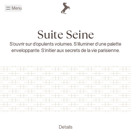
Passer au contenu principal
Menu
Page d'accueil Cheval Blanc
Suite Seine
S’ouvrir sur d’opulents volumes. S’illuminer d’une palette
enveloppante. S’initier aux secrets de la vie parisienne.
Details