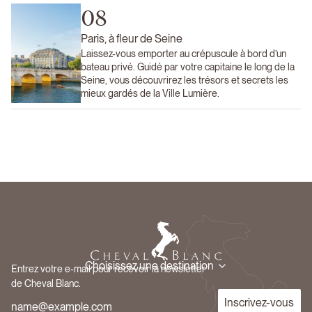
08
Paris, à fleur de Seine
Laissez-vous emporter au crépuscule à bord d’un
bateau privé. Guidé par votre capitaine le long de la
Seine, vous découvrirez les trésors et secrets les
mieux gardés de la Ville Lumière.
Choisissez une destination
Entrez votre e-mail pour recevoir la newsletter
de Cheval Blanc.
Inscrivez-vous