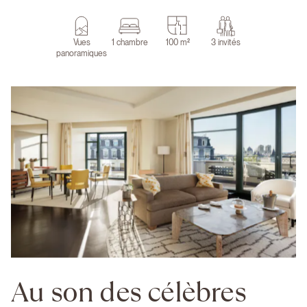
Vues
1 chambre
100 m²
3 invités
panoramiques
Au son des célèbres