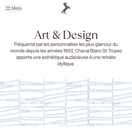
Passer au contenu principal
Menu
Page d'accueil Cheval Blanc
Art & Design
Fréquenté par les personnalités les plus glamour du
monde depuis les années 1930, Cheval Blanc St-Tropez
apporte une esthétique audacieuse à une retraite
idyllique.