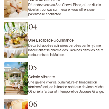
Détendez-vous au Spa Cheval Blanc, où les rituels
Guerlain, conçus sur-mesure, vous offrent une
parenthèse enchantée.
04
Une Escapade Gourmande
Deux échappées culinaires bercées par le rythme
insouciant et le charme des Caraïbes dans les deux
restaurants de la Maison.
05
Galerie Vibrante
Une galerie vivante, où la nature et l'imagination
s'entremêlent, de la touche poétique de Jean-Michel
Othoniel à l'artisanat intemporel de Jacques Grange.
06