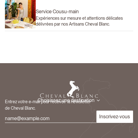
Service Cousu-main
Expériences sur mesure et attentions délicates
délivrées par nos Artisans Cheval Blanc.
Choisissez une destination
Entrez votre e-mail pour recevoir la newsletter
de Cheval Blanc.
Inscrivez-vous
Réserver une Villa