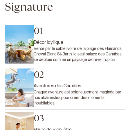
Signature
01
Décor Idyllique
Bercé par le sable ivoire de la plage des Flamands,
Cheval Blanc St-Barth, le seul palace des Caraïbes,
se déploie comme un paysage de rêve tropical.
02
Aventures des Caraïbes
Chaque aventure est soigneusement imaginée par
nos alchimistes pour créer des moments
inoubliables.
03
Havre de Bien-être