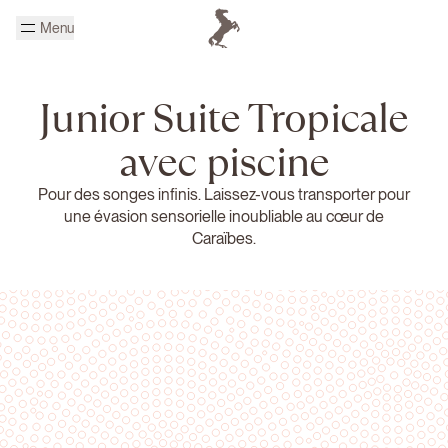
Passer au contenu principal
Menu
Page d'accueil Cheval Blanc
Junior Suite Tropicale
avec piscine
Pour des songes infinis. Laissez-vous transporter pour
une évasion sensorielle inoubliable au cœur de
Caraïbes.