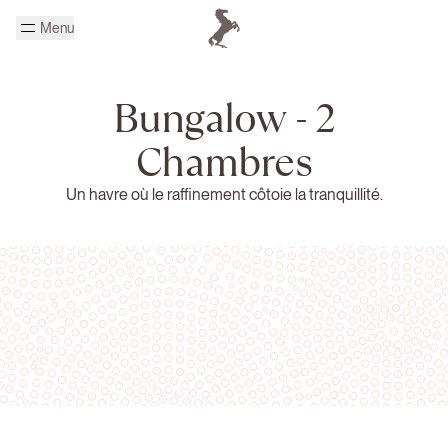
Passer au contenu principal
Menu
Page d'accueil Cheval Blanc
Bungalow - 2
Chambres
Un havre où le raffinement côtoie la tranquillité.