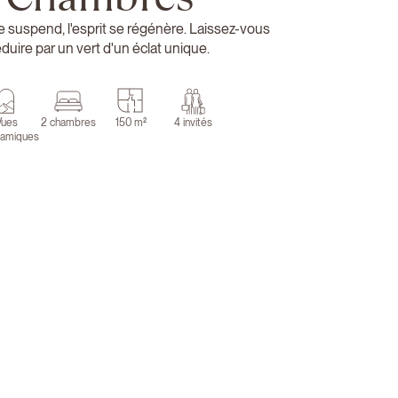
 suspend, l'esprit se régénère. Laissez-vous
duire par un vert d'un éclat unique.
Vues
2 chambres
150 m²
4 invités
ramiques