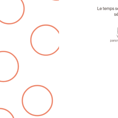
Le temps se
sé
pano