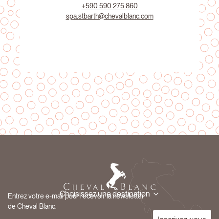
+590 590 275 860
spa.stbarth@chevalblanc.com
Choisissez une destination
Entrez votre e-mail pour recevoir la newsletter
de Cheval Blanc.