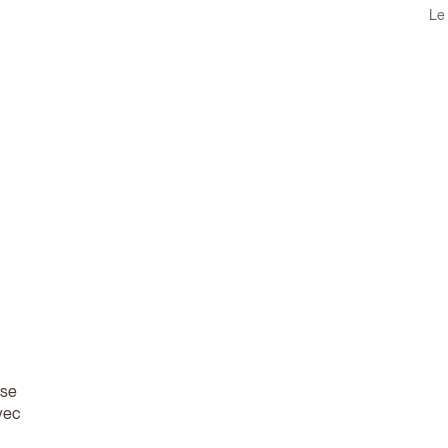
Le 
sse
vec