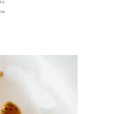
h à
sine