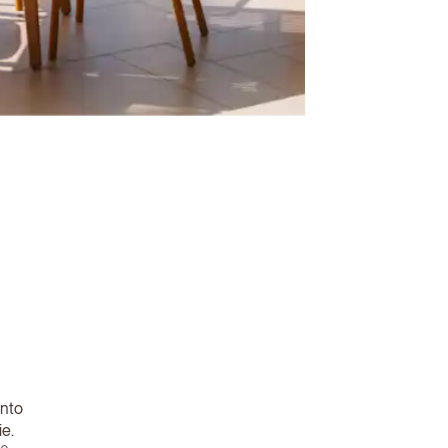
ento
ie.