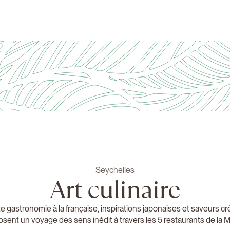
Seychelles
Art culinaire
e gastronomie à la française, inspirations japonaises et saveurs cr
ent un voyage des sens inédit à travers les 5 restaurants de la 