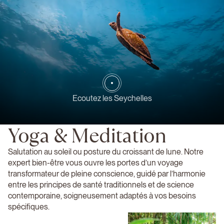
Ecoutez les Seychelles
Yoga & Meditation
Salutation au soleil ou posture du croissant de lune. Notre
expert bien-être vous ouvre les portes d’un voyage
transformateur de pleine conscience, guidé par l’harmonie
entre les principes de santé traditionnels et de science
contemporaine, soigneusement adaptés à vos besoins
spécifiques.