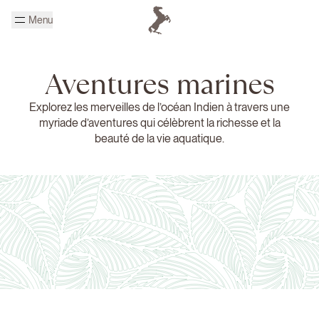
Passer au contenu principal
Menu
Page d'accueil Cheval Blanc
Aventures marines
Explorez les merveilles de l’océan Indien à travers une
myriade d’aventures qui célèbrent la richesse et la
beauté de la vie aquatique.