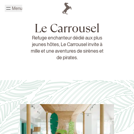
Passer au contenu principal
Menu
Page d'accueil Cheval Blanc
Le Carrousel
Refuge enchanteur dédié aux plus
jeunes hôtes, Le Carrousel invite à
mille et une aventures de sirènes et
de pirates.