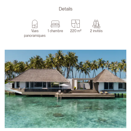
Details
Vues
1 chambre
220 m²
2 invités
panoramiques