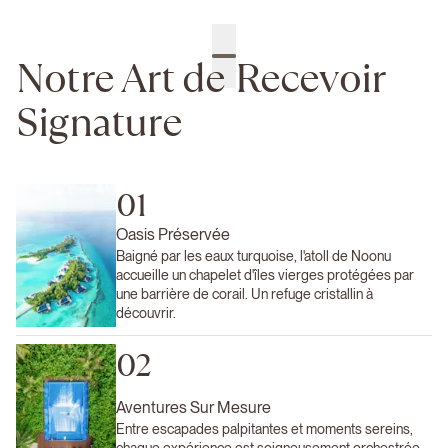
Notre Art de Recevoir
Signature
01
Oasis Préservée
Baigné par les eaux turquoise, l'atoll de Noonu
accueille un chapelet d'îles vierges protégées par
une barrière de corail. Un refuge cristallin à
découvrir.
02
Aventures Sur Mesure
Entre escapades palpitantes et moments sereins,