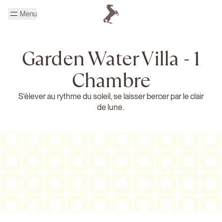
Passer au contenu principal
Menu
Page d'accueil Cheval Blanc
Garden Water Villa - 1
Chambre
S'élever au rythme du soleil, se laisser bercer par le clair
de lune.