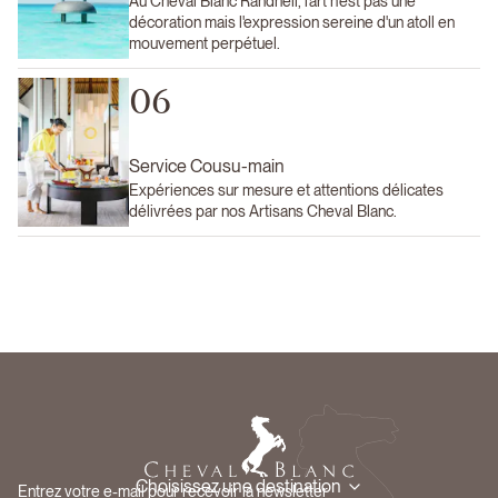
Au Cheval Blanc Randheli, l'art n'est pas une
décoration mais l'expression sereine d'un atoll en
mouvement perpétuel.
06
Service Cousu-main
Expériences sur mesure et attentions délicates
délivrées par nos Artisans Cheval Blanc.
Choisissez une destination
Entrez votre e-mail pour recevoir la newsletter