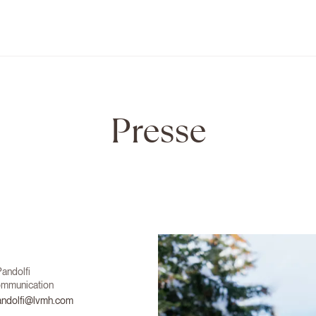
Presse
andolfi
ommunication
andolfi@lvmh.com