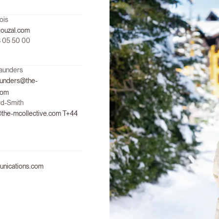
ois
ouzal.com
53 05 50 00
Saunders
aunders@the-
com
d-Smith
the-mcollective.com T+44
nications.com