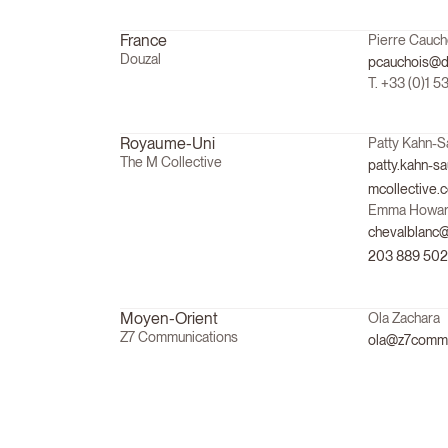
France
Pierre Cauch
Douzal
pcauchois@d
T. +33 (0)1 
Royaume-Uni
Patty Kahn-
The M Collective
patty.kahn-s
mcollective.
Emma Howar
chevalblanc@
203 889 502
Moyen-Orient
Ola Zachara
Z7 Communications
ola@z7commu