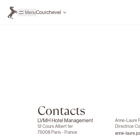
Passer au contenu principal
Courchevel
Menu
Page d'accueil Cheval Blanc
Contacts
LVMH Hotel Management
Anne-Laure P
12 Cours Albert 1er
Directrice C
75008 Paris - France
anne-laure.p