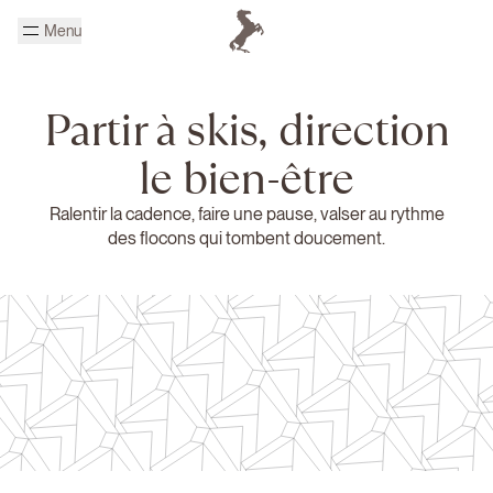
Passer au contenu principal
Menu
Page d'accueil Cheval Blanc
Partir à skis, direction
le bien-être
Ralentir la cadence, faire une pause, valser au rythme
des flocons qui tombent doucement.