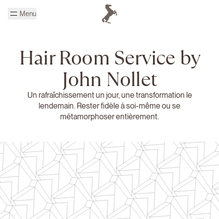
Passer au contenu principal
Menu
Page d'accueil Cheval Blanc
Hair Room Service by
John Nollet
Un rafraîchissement un jour, une transformation le
lendemain. Rester fidèle à soi-même ou se
métamorphoser entièrement.